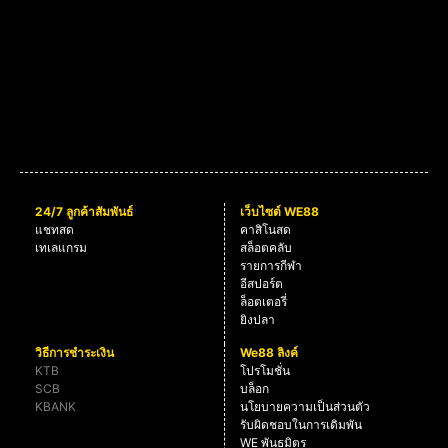
ผลิตมิวสิค
วิดีโอครั้ง
นี้ได้รับ
การ
สนับสนุน
โดย
WE88
24/7 ลูกค้าสัมพันธ์
เว็บไซต์ WE88
แชทสด
คาสิโนสด
เทเลแกรม
สล็อตคลับ
รายการกีฬา
อีสปอร์ต
ล็อตเตอรี่
ยิงปลา
วิธีการชำระเงิน
We88 ลิงค์
KTB
โปรโมชั่น
SCB
บล็อก
KBANK
นโยบายความเป็นส่วนตัว
รับผิดชอบในการเดิมพัน
WE พันธมิตร