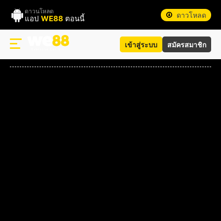
ดาวนโหลด
ดาวโหลด
แอป
WE88
ตอนนี้
เข้าสู่ระบบ
สมัครสมาชิก