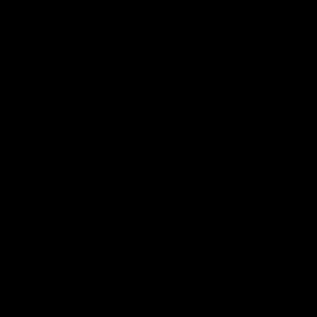
แบรนด์
แอมบา