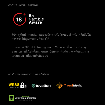
ความรับผิดชอบต่อสังคม:
โปรดดูที่หน้าการเล่นเกมอย่างมีความรับผิดชอบ สำหรับเคล็ดลับใน
การช่วยให้คุณควบคุมตัวเองได้
เกมของ WE88 ได้รับใบอนุญาตจาก Curacao ซึ่งควบคุมโดยผู้
อำนวยการทั่วไป เพื่อดูแลกฎระเบียบการเดิมพัน และสนับสนุนการ
เล่นเกมอย่างมีความรับผิดชอบ
การรับรอง และความปลอดภัยโดย: