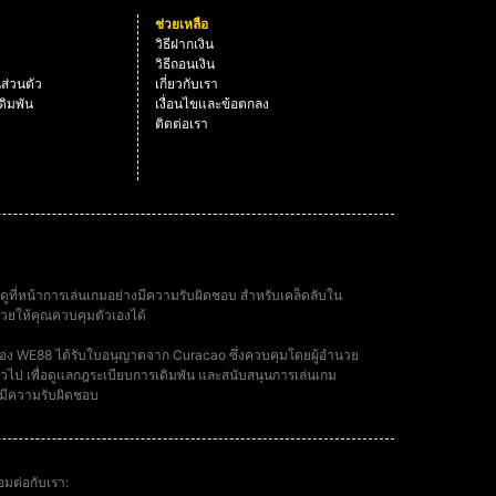
ช่วยเหลือ
วิธีฝากเงิน
วิธีถอนเงิน
ส่วนตัว
เกี่ยวกับเรา
ดิมพัน
เงื่อนไขและข้อตกลง
ติดต่อเรา
ูที่หน้าการเล่นเกมอย่างมีความรับผิดชอบ สำหรับเคล็ดลับใน
่วยให้คุณควบคุมตัวเองได้
อง WE88 ได้รับใบอนุญาตจาก Curacao ซึ่งควบคุมโดยผู้อำนวย
่วไป เพื่อดูแลกฎระเบียบการเดิมพัน และสนับสนุนการเล่นเกม
งมีความรับผิดชอบ
่อมต่อกับเรา: