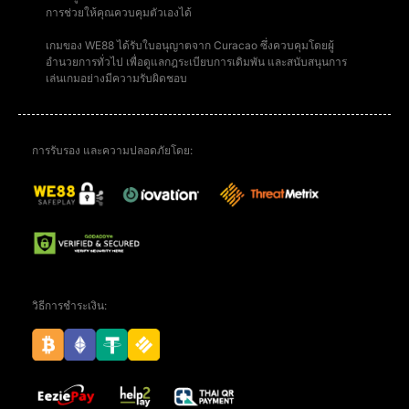
การช่วยให้คุณควบคุมตัวเองได้
เกมของ WE88 ได้รับใบอนุญาตจาก Curacao ซึ่งควบคุมโดยผู้
อำนวยการทั่วไป เพื่อดูแลกฎระเบียบการเดิมพัน และสนับสนุนการ
เล่นเกมอย่างมีความรับผิดชอบ
การรับรอง และความปลอดภัยโดย:
วิธีการชำระเงิน: