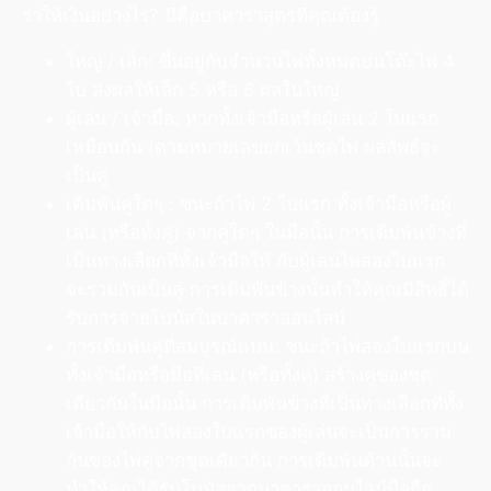
ร่าให้เงินอย่างไร? นี่คือบาคาร่าสูตรที่คุณต้องรู้
ใหญ่ / เล็ก: ขึ้นอยู่กับจำนวนไพ่ทั้งหมดบนโต๊ะไพ่ 4
ใบ ส่งผลให้เล็ก 5 หรือ 6 ผลในใหญ่
ผู้เล่น / เจ้ามือ: หากทั้งเจ้ามือหรือผู้เล่น 2 ใบแรก
เหมือนกัน (ตามหมายเลขยกเว้นชุดไพ่ ผลลัพธ์จะ
เป็นคู่
เดิมพันคู่ใดๆ : ชนะถ้าไพ่ 2 ใบแรก ทั้งเจ้ามือหรือผู้
เล่น (หรือทั้งคู่) จากคู่ใดๆ ในมือนั้น การเดิมพันข้างที่
เป็นทางเลือกที่ทั้งเจ้ามือให้ กับผู้เล่นไพ่สองใบแรก
จะรวมกันเป็นคู่ การเดิมพันข้างนั้นทำให้คุณมีสิทธิ์ได้
รับการจ่ายโบนัสในบาคาร่าออนไลน์
การเดิมพันคู่ที่สมบูรณ์แบบ: ชนะถ้าไพ่สองใบแรกบน
ทั้งเจ้ามือหรือมือที่เล่น (หรือทั้งคู่) สร้างคู่ของชุด
เดียวกันในมือนั้น การเดิมพันข้างที่เป็นทางเลือกที่ทั้ง
เจ้ามือให้กับไพ่สองใบแรกของผู้เล่นจะเป็นการรวม
กันของไพ่คู่จากชุดเดียวกัน การเดิมพันด้านนั้นจะ
ทำให้คุณได้รับโบนัสจากบาคาร่าออนไลน์มือถือ