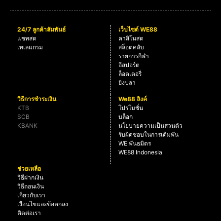
24/7 ลูกค้าสัมพันธ์
เว็บไซต์ WE88
แชทสด
คาสิโนสด
เทเลแกรม
สล็อตคลับ
รายการกีฬา
อีสปอร์ต
ล็อตเตอรี่
ยิงปลา
วิธีการชำระเงิน
We88 ลิงค์
KTB
โปรโมชั่น
SCB
บล็อก
KBANK
นโยบายความเป็นส่วนตัว
รับผิดชอบในการเดิมพัน
WE พันธมิตร
WE88 Indonesia
ช่วยเหลือ
วิธีฝากเงิน
วิธีถอนเงิน
เกี่ยวกับเรา
เงื่อนไขและข้อตกลง
ติดต่อเรา