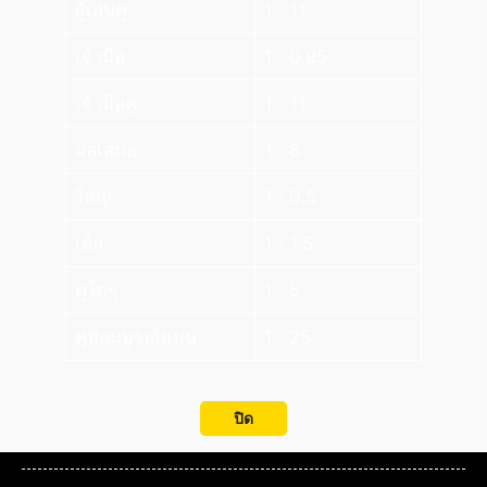
ผู้เล่นคู่
1 : 11
เจ้ามือ
1 : 0.95
เจ้ามือคู่
1 : 11
ผลเสมอ
1 : 8
ใหญ่
1 : 0.5
เล็ก
1 : 1.5
คู่ใดๆ
1 : 5
คู่ที่สมบูรณ์แบบ
1 : 25
ปิด