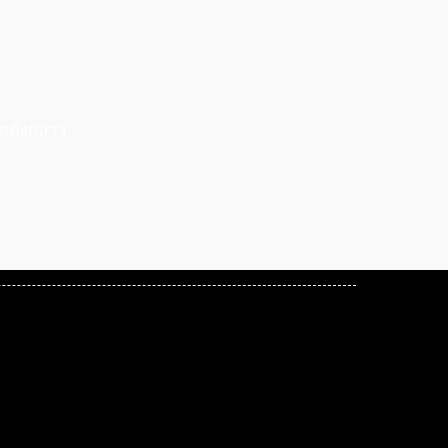
สดั่งกล่าว