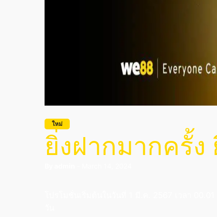
ใหม่
ยิ่งฝากมากครั้ง 
By
admin
-
March 14, 2024
โปรโมชั่นเริ่มต้นในวันที่ 1 มี.ค. 2567 เวลา 00.0
วัน