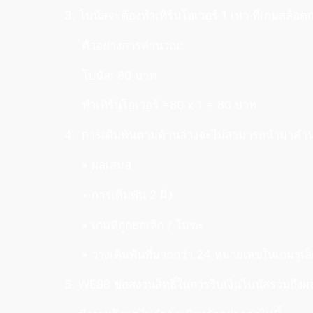
3. โบนัสจะต้องทำเทิร์นโอเวอร์ 1 เท่า ที่เกมส
ตัวอย่างการคำนวณ:
โบนัส: 80 บาท
ทำเทิร์นโอเวอร์ =80 x 1 = 80 บาท
4. การเดิมพันตามด้านล่างจะไม่สามารถนำมาค
• ผลเสมอ
• การเดิมพัน 2 ฝั่ง
• เกมที่ถูกยกเลิก / โมฆะ
• วางเดิมพันที่มากกว่า 24 หมายเลขในเกมรูเล
5. WE88 ขอสงวนสิทธิ์ในการริบเงินโบนัสรวมถึงผล