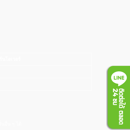
ิร์นโอเวอร์
อื่น ๆ ได้