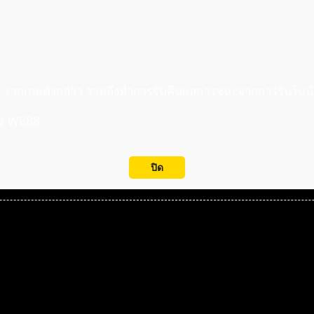
 จากเกมดังกล่าว รวมถึงทำการริบคืนผลการชนะจากการรับโบนั
อง WE88
ปิด